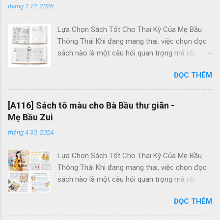
tháng 1 12, 2026
Lựa Chọn Sách Tốt Cho Thai Kỳ Của Mẹ Bầu
Thông Thái Khi đang mang thai, việc chọn đọc
sách nào là một câu hỏi quan trọng mà rất
nhiều Mẹ Bầu quan tâm. Bạn có thể đã thấy
ĐỌC THÊM
nhiều cuốn sách về kinh nghiệm và kiến thức về
thai kỳ, nhưng đã bao giờ bạn kiểm tra xem
trong tủ sách của mình đã có bộ Activity Books
[A116] Sách tô màu cho Bà Bầu thư giãn -
chưa chưa? Bộ sách hoạt động "Activity
Mẹ Bầu Zui
Books" gồm 2 cuốn: "Mẹ Bầu Zui" và "Hành
tháng 4 30, 2024
Trình Mang Thai" là sản phẩm độc đáo và duy
nhất tại Việt Nam, dành riêng cho các Mẹ Bầu
Lựa Chọn Sách Tốt Cho Thai Kỳ Của Mẹ Bầu
thông thái. Điều đặc biệt và khác biệt của
Thông Thái Khi đang mang thai, việc chọn đọc
Activity Books so với những cuốn sách khác là
sách nào là một câu hỏi quan trọng mà rất
chúng không đầy chữ và không chứa kiến thức
nhiều Mẹ Bầu quan tâm. Bạn có thể đã thấy
chuyên sâu và phức tạp về thai kỳ. Thay vào đó,
ĐỌC THÊM
nhiều cuốn sách về kinh nghiệm và kiến thức về
Activity Books tập trung vào việc giúp Mẹ thư
thai kỳ, nhưng đã bao giờ bạn kiểm tra xem
giãn, xua tan căng thẳng, xây dựng một thai kỳ