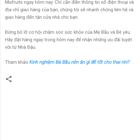
Mixfruits ngay hôm nay. Chỉ cần điền thông tin số điện thoại và
địa chỉ giao hàng của bạn, chúng tôi sẽ nhanh chóng liên hệ và
giao hàng đến tận cửa nhà cho bạn.
Đừng bỏ lỡ cơ hội chăm sóc sức khỏe của Mẹ Bầu và Bé yêu.
Hãy đặt hàng ngay trong hôm nay để nhận những ưu đãi tuyệt
vời từ Nhà Đậu.
Tham khảo
Kinh nghiệm Bà Bầu nên ăn gì để tốt cho thai nhi?
N
h
ậ
n
x
é