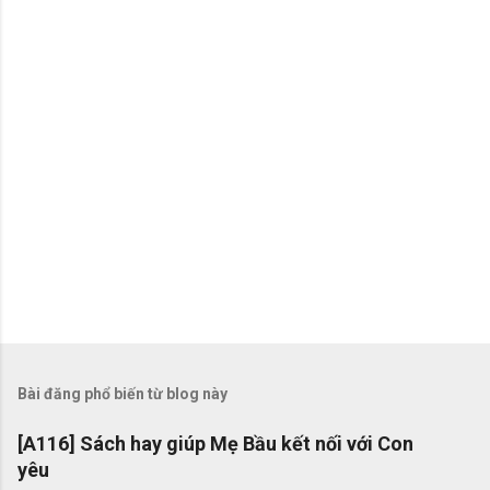
t
Bài đăng phổ biến từ blog này
[A116] Sách hay giúp Mẹ Bầu kết nối với Con
yêu