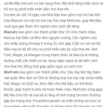
cả Mẹ Bầu mà còn có tác dụng thúc đẩy khả năng miễn dịch và
hỗ trợ sự phát triển toàn diện cho thai nhi.
Combo ăn vặt 14 ngày của Nhà Đậu bao gồm một hũ hạt hỗn
hợp Mixnuts và một hũ trái cây hỗn hợp Mixfruits, giúp Mẹ Bầu
vượt qua giai đoạn ốm nghén một cách dễ dàng.
Mixnuts
bao gồm các thành phần như: Óc chó, Hạnh nhân,
Macca, hạt Điều và Nho đen nguyên cuống. Các nghiên cứu
cho thấy, lượng Omega 3 trong Óc chó gấp 3 lần so với cá hồi,
điều này là rất tốt cho sự phát triển não bộ của thai nhi. Axit
Folic, Magie, và Mangan trong Hạnh nhân và Macca là những
dưỡng chất cần thiết có tác dụng ngăn ngừa dị tật bẩm sinh
cho thai nhi, đồng thời giúp giảm nguy cơ sinh non.
Mixfruits
bao gồm các thành phần như: Dâu tây, Mơ tây, Nam
việt quất, Nho đen và Chà là. Những loại trái cây này chứa nhiều
Kali, Magie và Chất xơ, đem đến cho Mẹ Bầu cơ thể khỏe
khoắn, giúp tránh bị phù nề hoặc thiếu máu. Mixfruits cũng giúp
Mẹ tiêu hóa tốt và loại bỏ lo lắng về tình trạng táo bón thường
gặp khi mang thai. Proanthocyanidin và chất chống oxi hóa có
trong Nam việt quất giúp bảo vệ tế bào khỏi tổn thương do gốc